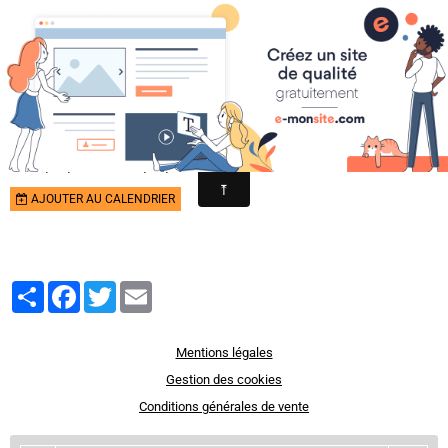
Chris et Jean - Paul Boutique
la boutique aux opportunités
-10% sur toute la boutique
Du 16/02/2017
au 19/02/2017
de 15:00
à 18:00
AJOUTER AU CALENDRIER
Partager
Facebook
Twitter
Email
Mentions légales
Gestion des cookies
Conditions générales de vente