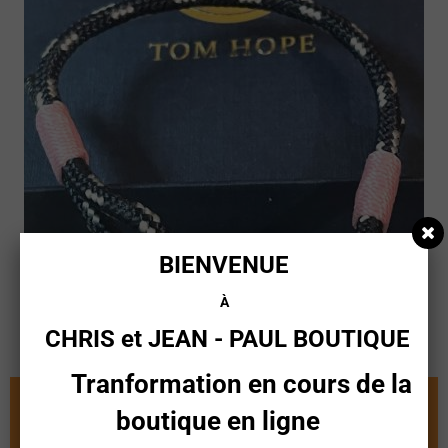
BIENVENUE
À
CHRIS et JEAN - PAUL
BOUTIQUE
Tranformation en cours de la
Venez découvrir à la boutique notre
boutique en ligne
vaste choix de
JEANS